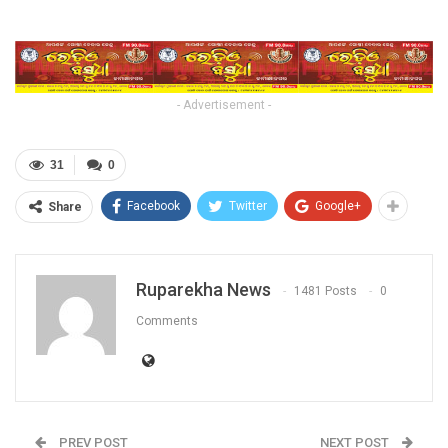
- Advertisement -
31
0
Facebook
Twitter
Google+
Share
Ruparekha News
1481 Posts
0
Comments
PREV POST
NEXT POST