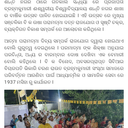
ଶାନ୍ତି ନଗର ଠାରେ ଗତକାଲି ସନ୍ଧ୍ୟା ରେ ପ୍ରଜାପିତା
ବ୍ରହ୍ମକୁମାରୀ ଈଶ୍ୱରୀୟ ବିଶ୍ୱାବିଦ୍ୟାଳୟ ଶାନ୍ତି ନଗର ଶାଖା
ର ବାର୍ଷିକ ଉତ୍ସବ ପାଳିତ ହୋଇଯାଇଛି I ଏହି ଉତ୍ସବ ରେ ମୁଖ୍ୟ
ସଞ୍ଚଳିକା ବି କ ଉଷା ପରାମତ୍ମା ଦତ୍ତ ରାଜଯୋଗ ଓ ସୃଷ୍ଟି ଚକ୍ର,
ବ୍ୟକ୍ତିଗତ ବିକାଶ ସମ୍ପର୍କ ରେ ଆଲୋଚନା କରିଥିଲେ I
ଆତ୍ମା ପରାମତ୍ମା ଦିବ୍ୟ ସମ୍ପର୍କ ରାଜଯୋଗ ଦ୍ୱାରା ହୋଇଥାଏ
ବୋଲି ଗୁରୁତ୍ୱ ଦେଇଥିଲେ I ପରମାତ୍ମା ଙ୍କ ଶିକ୍ଷା ଅନୁଯାଇ
ପରଚିନ୍ତା, ଅନ୍ୟ ର ବାରମ୍ବାର ଦୋଷ ଦେଖିବା ଏକ ବେମାରୀ
ବୋଲି କହିଥିଲେ I ବି କ ବିନୋଦ, ଅବସରପ୍ରାପ୍ତ ସିବିଆଇ
ବିଚାରପତି ଭିକାରି ଚରଣ ରାଉତ ବ୍ରହ୍ମକୁମାରୀ ସଂସ୍ଥା ସମାଜରେ
ପରିବର୍ତ୍ତନ ଆରଣିବା ପାଇଁ ଆଧ୍ୟାତ୍ମିକ ଓ ସାମାଜିକ ସେବା ରେ
1937 ମସିହା ରୁ କାର୍ଯାରତ I