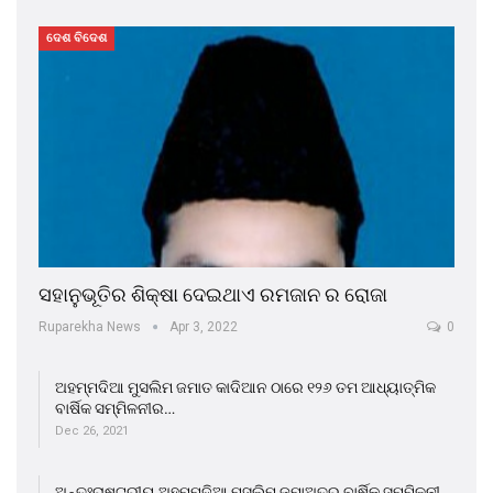
ଦେଶ ବିଦେଶ
ସହାନୁଭୂତିର ଶିକ୍ଷା ଦେଇଥାଏ ରମଜାନ ର ରୋଜା
Ruparekha News
Apr 3, 2022
0
ଅହମ୍ମଦିଆ ମୁସଲିମ ଜମାତ କାଦିଆନ ଠାରେ ୧୨୬ ତମ ଆଧ୍ୟାତ୍ମିକ
ବାର୍ଷିକ ସମ୍ମିଳନୀର…
Dec 26, 2021
ଅନ୍ତଃରାଷ୍ଟ୍ରୀୟ ଅହମ୍ମଦିଆ ମୁସଲିମ ଜମାଅତର ବାର୍ଷିକ ସମ୍ମିଳନୀ