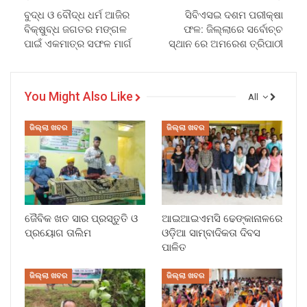
ବୁଦ୍ଧ ଓ ବୌଦ୍ଧ ଧର୍ମ ଆଜିର
ସିବିଏସଇ ଦଶମ ପରୀକ୍ଷା
ବିକ୍ଷୁବ୍ଧ ଜଗତର ମଙ୍ଗଳ
ଫଳ: ଜିଲ୍ଲାରେ ସର୍ବୋଚ୍ଚ
ପାଇଁ ଏକମାତ୍ର ସଫଳ ମାର୍ଗ
ସ୍ଥାନ ରେ ଅମରେଶ ତ୍ରିପାଠୀ
You Might Also Like
All
ଜିଲ୍ଲା ଖବର
ଜିଲ୍ଲା ଖବର
ଜୈବିକ ଖତ ସାର ପ୍ରସ୍ତୁତି ଓ
ଆଇଆଇଏମସି ଢେଙ୍କାନାଳରେ
ପ୍ରୟୋଗ ତାଲିମ
ଓଡ଼ିଆ ସାମ୍ବାଦିକତା ଦିବସ
ପାଳିତ
ଜିଲ୍ଲା ଖବର
ଜିଲ୍ଲା ଖବର