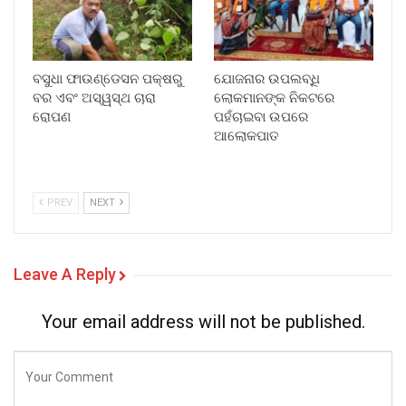
ବସୁଧା ଫାଉଣ୍ଡେସନ ପକ୍ଷରୁ
ଯୋଜନାର ଉପଲବ୍ଧି
ବର ଏବଂ ଅସ୍ୱସ୍ଥ ଚାରା
ଲୋକମାନଙ୍କ ନିକଟରେ
ରୋପଣ
ପହଁଚାଇବା ଉପରେ
ଆଲୋକପାତ
PREV
NEXT
Leave A Reply
Your email address will not be published.