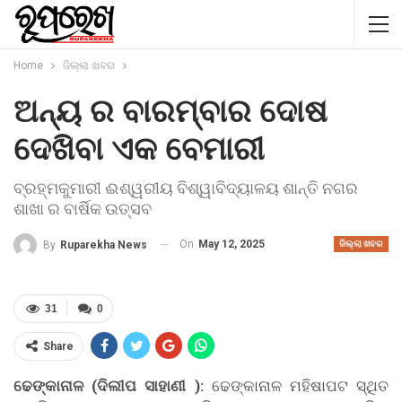
Home
ଜିଲ୍ଲା ଖବର
ଅନ୍ୟ ର ବାରମ୍ବାର ଦୋଷ
ଦେଖିବା ଏକ ବେମାରୀ
ବ୍ରହ୍ମକୁମାରୀ ଈଶ୍ୱରୀୟ ବିଶ୍ୱାବିଦ୍ୟାଳୟ ଶାନ୍ତି ନଗର
ଶାଖା ର ବାର୍ଷିକ ଉତ୍ସବ
On
May 12, 2025
By
Ruparekha News
ଜିଲ୍ଲା ଖବର
31
0
Share
ଢେଙ୍କାନାଳ (
ଦିଲୀପ
ସାହାଣୀ
):
ଢେଙ୍କାନାଳ ମହିଷାପଟ ସ୍ଥିତ