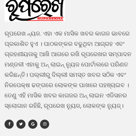
ରୂପରେଖ ନ୍ୟଜ. ଏହା ଏକ ମାସିକ ଖବର କାଗଜ ଭାବରେ
ପ୍ରକାଶିତ ହୁଏ । ପାଠକଙ୍କର ବଢୁଥିବା ଆଗ୍ରହ ଏବଂ
ଗ୍ରହଣୀୟତାକୁ ଆଖି ଆଗରେ ରଖି ରୂପରେଖର ସମ୍ପାଦନ
ମଣ୍ଡଳୀ ଏହାକୁ ଅନ୍ ଲାଇନ୍ ନ୍ୟୁଜ ପୋର୍ଟାଲରେ ପରିଣତ
କରିଛନ୍ତି। ପଲ୍ଲୀରୁ ଦିଲ୍ଲୀ ସମସ୍ତ ଖବର ସଠିକ ଏବଂ
ନିରପେକ୍ଷ ଢଙ୍ଗରେ ଲୋକଙ୍କ ପାଖରେ ପହଞ୍ଚାଇବ ।
ତେଣୁ ଏହି ମାସିକ ଖବର କାଗଜର ଅନ୍ ଲାଇନ ଏଡିସନର
ସ୍ଲୋଗାନ ରହିଛି, ରୂପରେଖ ନ୍ୟୁଜ, ଲୋକଙ୍କ ନ୍ୟୁଜ୍।