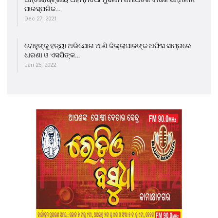
ପାରସ୍ପରିକ…
Dec 27, 2021
ବୋହୁଙ୍କୁ ହତ୍ୟା ଅଭିଯୋଗ ଆଣି ଜିଲ୍ଲାପାଳଙ୍କ ଅଫିସ ସାମ୍ନାରେ
ଧାରଣା ଓ ଏସପିଙ୍କ…
Jan 25, 2022