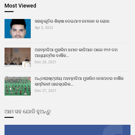
Most Viewed
ସହାନୁଭୂତିର ଶିକ୍ଷା ଦେଇଥାଏ ରମଜାନ ର ରୋଜା
Apr 3, 2022
ଅହମ୍ମଦିଆ ମୁସଲିମ ଜମାତ କାଦିଆନ ଠାରେ ୧୨୬ ତମ
ଆଧ୍ୟାତ୍ମିକ ବାର୍ଷିକ…
Dec 26, 2021
ଅନ୍ତଃରାଷ୍ଟ୍ରୀୟ ଅହମ୍ମଦିଆ ମୁସଲିମ ଜମାଅତର ବାର୍ଷିକ
ସମ୍ମିଳନୀ ପାରସ୍ପରିକ…
Dec 27, 2021
ଆମ ସହ ଯୋଡି ହୁଅନ୍ତୁ