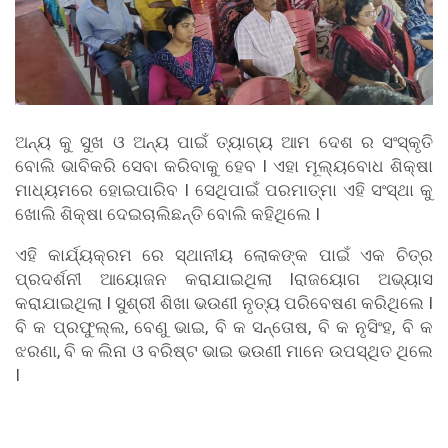
ଅନ୍ୟ କୁ ସୁଖ ଓ ଅନ୍ୟ ପାଇଁ ତ୍ୟାଗ୍ୟ ଆମ ଦେଶ ର ସଂସ୍କୃତି
ବୋଲି ଭାବିକରି ସେବା କରିବାକୁ ହେବ I ଏହା ମୂଲ୍ୟବୋଧ ଶିକ୍ଷା
ମାଧ୍ୟମରେ ହୋଇପାରିବ I ସେଥିପାଇଁ ପରମାତ୍ମା ଏହି ସଂସ୍ଥା କୁ
ଖୋଲି ଶିକ୍ଷା ଦେଇଚାଲିଛନ୍ତି ବୋଲି କହିଥିଲେ I
ଏହି କାର୍ଯ୍ୟକ୍ରମ ରେ ସ୍ଥାନୀୟ ଲୋକଙ୍କ ପାଇଁ ଏକ ଚିତ୍ର
ପ୍ରଦର୍ଶନୀ ଆୟୋଜନ କରାଯାଇଥିଲା Iରାଜୟୋଗ
ଅଭ୍ୟାସ
କରାଯାଇଥିଲା I ସୁଶ୍ରୀ ଶିଖା ଭଉଣୀ ନୃତ୍ୟ ପରିବେଷଣ କରିଥିଲେ I
ବି କ ପ୍ରଫୁଲ୍ଲ, ବେଣୁ ଭାଇ, ବି କ ସନ୍ତୋଷ, ବି କ ନୃସିଂହ, ବି କ
ଝରଣା, ବି କ ଲିନା ଓ ବରିଷ୍ଟ ଭାଇ ଭଉଣୀ ମାନେ ଉପସ୍ଥିତ ଥିଲେ
I